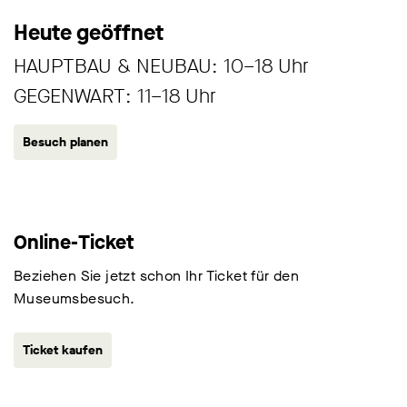
Interventionen überschreitet Levi die Grenzen
zwischen Malerei und Architektur. Ihre
Heute geöffnet
Gemälde sind Objekte an der Schnittstelle von
HAUPTBAU & NEUBAU: 10–18 Uhr
Malerei, Zeichnung und Schrift. Die Farben
GEGENWART: 11–18 Uhr
und Formen strotzen oft in gewaltigen
Dimensionen und behalten trotz sinnlicher
Besuch planen
Wucht ihre Fragilität. Darin liegt die verblüffend
spielerische Leichtigkeit von Levis Schaffen.
Online-Ticket
Beziehen Sie jetzt schon Ihr Ticket für den
Museumsbesuch.
Ticket kaufen