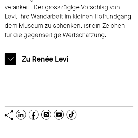
verankert. Der grosszügige Vorschlag von
Levi, ihre Wandarbeit im kleinen Hofrundgang
dem Museum zu schenken, ist ein Zeichen
für die gegenseitige Wertschätzung.
Zu Renée Levi
Renée Levi (* 1960 in Istanbul) zählt zu den
wichtigsten Schweizer Künstler:innen im
Bereich Malerei und Installation. Sie
hinterfragt seit den späten 1990er Jahren das
Medium Malerei und belebt die vielfach
totgesagte Disziplin lustvoll und kritisch. Mit
radikalen, kräftig prägnant wie präzisen