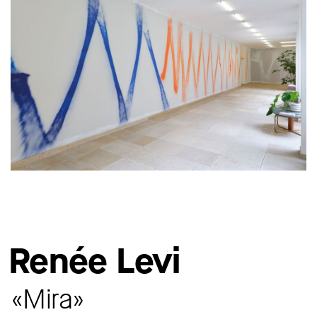
Renée Levi
«Mira»