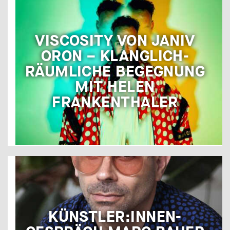
VISCOSITY VON JANIV
ORON – KLANGLICH-
RÄUMLICHE BEGEGNUNG
MIT HELEN
FRANKENTHALER
KÜNSTLER:INNEN-