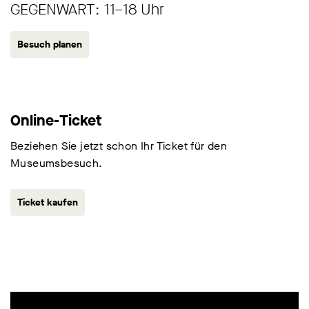
und erstarrt wie in Lava.
GEGENWART: 11–18 Uhr
Besuch planen
Online-Ticket
Beziehen Sie jetzt schon Ihr Ticket für den
Museumsbesuch.
Ticket kaufen