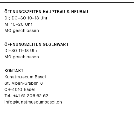
Figuration entstehen, stellt sie stets auch die
Frage nach der eigenen Identität.
ÖFFNUNGSZEITEN HAUPTBAU & NEUBAU
DI; DO–SO 10–18 Uhr
MI 10–20 Uhr
MO geschlossen
ÖFFNUNGSZEITEN GEGENWART
DI–SO 11–18 Uhr
MO geschlossen
KONTAKT
Kunstmuseum Basel
St. Alban-Graben 8
CH-4010 Basel
Tel.
+41 61 206 62 62
info@kunstmuseumbasel.ch