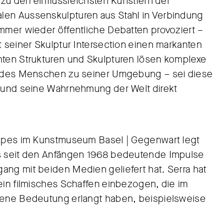
 zu den einflussreichsten Künstlern der
len Aussenskulpturen aus Stahl in Verbindung
immer wieder öffentliche Debatten provoziert –
t seiner Skulptur Intersection einen markanten
hten Strukturen und Skulpturen lösen komplexe
is des Menschen zu seiner Umgebung – sei diese
– und seine Wahrnehmung der Welt direkt
otapes im Kunstmuseum Basel | Gegenwart legt
as seit den Anfängen 1968 bedeutende Impulse
ang mit beiden Medien geliefert hat. Serra hat
ein filmisches Schaffen einbezogen, die im
igene Bedeutung erlangt haben, beispielsweise
.