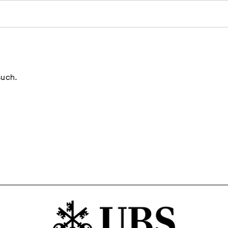
such.