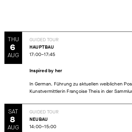
THU
GUIDED TOUR
6
HAUPTBAU
AUG
17:00–17:45
Inspired by her
In German. Führung zu aktuellen weiblichen Pos
Kunstvermittlerin Françoise Theis in der Samm
SAT
GUIDED TOUR
8
NEUBAU
AUG
14:00–15:00