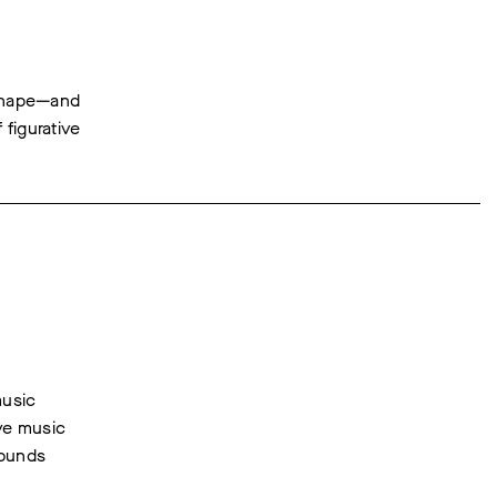
s shape—and
 figurative
music
ve music
sounds