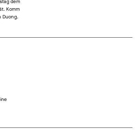
rstag dem
tät. Komm
n Duong.
ine