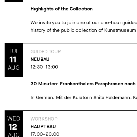
Highlights of the Collection
We invite you to join one of our one-hour guide
history of the public collection of Kunstmuseum
TUE
GUIDED TOUR
11
NEUBAU
AUG
12:30–13:00
30 Minuten: Frankenthalers Paraphrasen nach
In German. Mit der Kuratorin Anita Haldemann. Ko
WED
WORKSHOP
12
HAUPTBAU
AUG
17:00–20:00