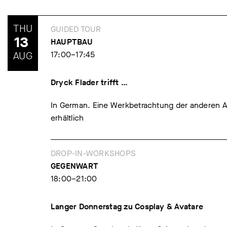
THU
GUIDED TOUR
13
HAUPTBAU
AUG
17:00–17:45
Dryck Flader trifft …
In German. Eine Werkbetrachtung der anderen Art
erhältlich
DROP-IN-WORKSHOPS
GEGENWART
18:00–21:00
Langer Donnerstag zu Cosplay & Avatare