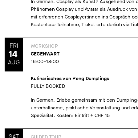
In German. Cosplay als Kunst? Ausgehend von d
Phänomen Cosplay und Avatar als Ausdruck von K
mit erfahrenen Cosplayer:innen ins Gespräch o
Kostenlose Teilnahme, Ticket erforderlich via Tic
FRI
WORKSHOP
14
GEGENWART
AUG
16:00–18:00
Kulinarisches von Peng Dumplings
FULLY BOOKED
In German. Erlebe gemeinsam mit den Dumpling-
unterhaltsame, praktische Veranstaltung und er
Spezialität. Kosten: Eintritt + CHF 15
SAT
GUIDED TOUR