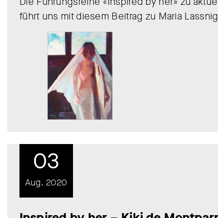
Die Führungsreihe «Inspired by her» zu aktu
führt uns mit diesem Beitrag zu Maria Lassn
03
Aug. 2020
Inspired by her – Kiki de Montpa