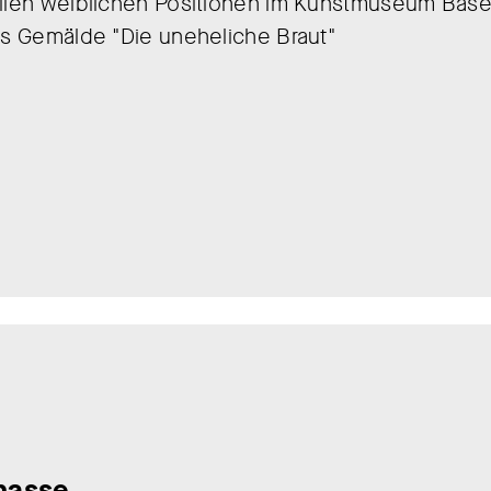
ellen weiblichen Positionen im Kunstmuseum Base
igs Gemälde "Die uneheliche Braut"
rnasse