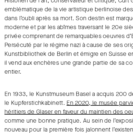
Historien de l’art, conservateur et critique, Curt
emblématique de la vie artistique berlinoise des
dans l’oubli après sa mort. Son destin est marq
moderne et par les abîmes traversant le 20e sièc
privée comprenant de remarquables oeuvres d’
Persécuté par le régime nazi à cause de ses origi
Kunstbibliothek de Berlin et émigre en Suisse en
il vend aux enchères une grande partie de sa co
entier.
En 1933, le Kunstmuseum Basel a acquis 200 des
le Kupferstichkabinett.
En 2020, le musée parvie
héritiers de Glaser en faveur du maintien des oe
comme une bonne pratique. Au sein de l’expos
nouveau pour la première fois jalonnent l’existe