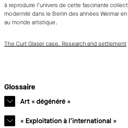
à reproduire l’univers de cette fascinante collec
modernité dans le Berlin des années Weimar en 
au monde artistique.
The Curt Glaser case. Research and settlement
Glossaire
Art « dégénéré »
À l’époque du national-socialisme en Allemagne 
« Exploitation à l’international »
art ne correspondant pas à la vision du monde d