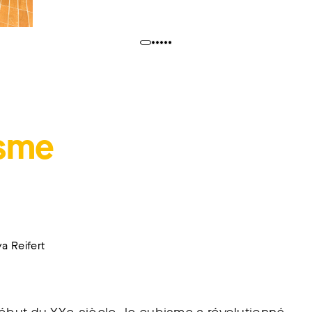
isme
a Reifert