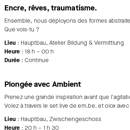
Encre, rêves, traumatisme.
Ensemble, nous déployons des formes abstraites
Que vois-tu ?
Lieu
: Hauptbau, Atelier Bildung & Vermittlung
Heure
: 18 h – 00 h
Durée
: Continue
Plongée avec Ambient
Prenez une grande inspiration avant que l'agitat
Volez à travers le set live de em.be. et oiox ave
Lieu
: Hauptbau, Zwischengeschoss
Heure
: 20 h – 1 h 30