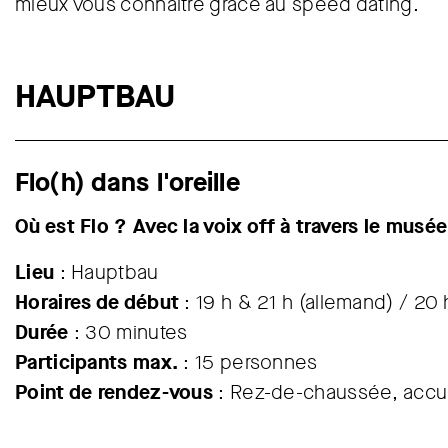
mieux vous connaître grâce au speed dating.
HAUPTBAU
Flo(h) dans l'oreille
Où est Flo ? Avec la voix off à travers le musée
Lieu
: Hauptbau
Horaires de début
: 19 h & 21 h (allemand) / 20 
Durée
: 30 minutes
Participants max.
: 15 personnes
Point de rendez-vous
: Rez-de-chaussée, accueil,