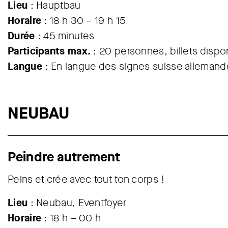
Lieu
: Hauptbau
Horaire
: 18 h 30 – 19 h 15
Durée
: 45 minutes
Participants max.
: 20 personnes, billets disponi
Langue
: En langue des signes suisse alleman
NEUBAU
Peindre autrement
Peins et crée avec tout ton corps !
Lieu
: Neubau, Eventfoyer
Horaire
: 18 h – 00 h