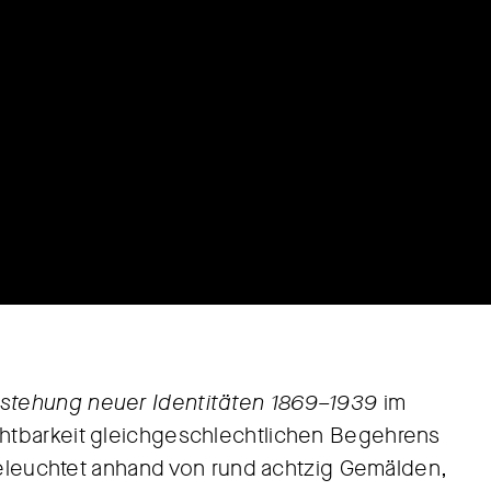
tstehung neuer Identitäten 1869–1939
im
htbarkeit gleichgeschlechtlichen Begehrens
 beleuchtet anhand von rund achtzig Gemälden,