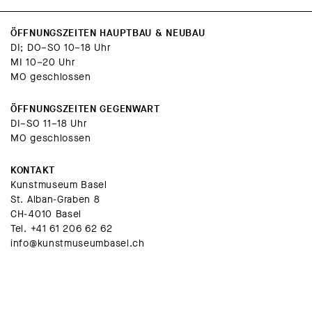
ÖFFNUNGSZEITEN HAUPTBAU & NEUBAU
Identitäten
DI; DO–SO 10–18 Uhr
Die abschliessende Zeichnung
At the Edge of
MI 10–20 Uhr
the Sea
(Nr. 11) erinnert mit ihrem rätselhaften
MO geschlossen
Polyeder an Albrecht Dürers (1471–1528)
ÖFFNUNGSZEITEN GEGENWART
Melencolia I
(1514). Das begleitende Textblatt
DI–SO 11–18 Uhr
zitiert Michel Foucault (1926–1984): Der
MO geschlossen
Mensch werde verschwinden wie ein Gesicht
KONTAKT
im Sand am Meeresufer. Während Foucault
Kunstmuseum Basel
St. Alban-Graben 8
das Ende eines Denkmodells beschrieb, wird
CH-4010 Basel
das Zitat heute oft auf die Auflösung starrer
Tel.
+41 61 206 62 62
Identitäten bezogen. Für die LGBTQIA+-
info@kunstmuseumbasel.ch
Community ist die Benennung der eigenen
Identität zwar ein Akt der Selbstermächtigung
und Zugehörigkeit, birgt aber auch den