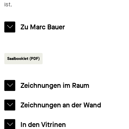
ist.
Zu Marc Bauer
Saalbooklet (PDF)
Zeichnungen im Raum
Auf vier von der Decke hängenden
Zeichnungen an der Wand
Leinwänden thematisiert Bauer die
historischen Bezugspunkte seiner Arbeit:
Entlang der langen Wand verwebt Bauer
In den Vitrinen
Hier trifft die Macht heutiger Politiker:innen
kleinformatige Zeichnungen auf Papier mit