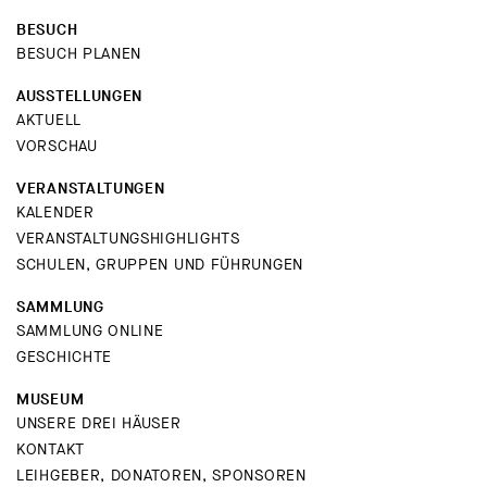
Zwang zur ständigen Selbsterklärung
BESUCH
BESUCH PLANEN
innerhalb gesellschaftlicher und
medizinischer Normen. Bauers Werk stellt die
AUSSTELLUNGEN
Frage: Was, wenn das Benennen nicht mehr
AKTUELL
VORSCHAU
nötig wäre? Wenn Freiheit jenseits der
Kategorien läge? Trotz melancholischer
VERANSTALTUNGEN
KALENDER
Grundstimmung deutet die aufgehende
VERANSTALTUNGSHIGHLIGHTS
Sonne in der Zeichnung auf eine Zukunft, in
SCHULEN, GRUPPEN UND FÜHRUNGEN
der sich Identitäten zugunsten reiner Freiheit
SAMMLUNG
auflösen dürfen.
SAMMLUNG ONLINE
GESCHICHTE
MUSEUM
UNSERE DREI HÄUSER
KONTAKT
LEIHGEBER, DONATOREN, SPONSOREN